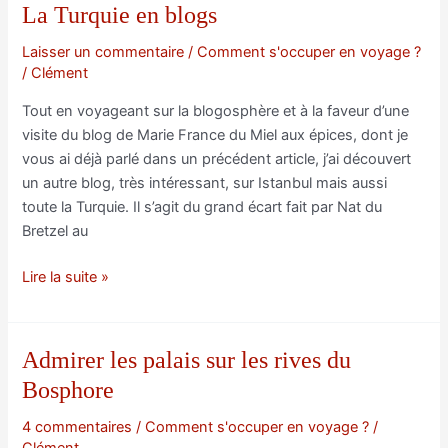
La Turquie en blogs
Laisser un commentaire
/
Comment s'occuper en voyage ?
/
Clément
Tout en voyageant sur la blogosphère et à la faveur d’une
visite du blog de Marie France du Miel aux épices, dont je
vous ai déjà parlé dans un précédent article, j’ai découvert
un autre blog, très intéressant, sur Istanbul mais aussi
toute la Turquie. Il s’agit du grand écart fait par Nat du
Bretzel au
La
Lire la suite »
Turquie
en
blogs
Admirer les palais sur les rives du
Bosphore
4 commentaires
/
Comment s'occuper en voyage ?
/
Clément