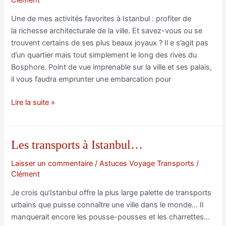
Une de mes activités favorites à Istanbul : profiter de
la richesse architecturale de la ville. Et savez-vous ou se
trouvent certains de ses plus beaux joyaux ? Il e s’agit pas
d’un quartier mais tout simplement le long des rives du
Bosphore. Point de vue imprenable sur la ville et ses palais,
il vous faudra emprunter une embarcation pour
Admirer
Lire la suite »
les
palais
sur
Les transports à Istanbul…
les
rives
Laisser un commentaire
/
Astuces Voyage Transports
/
Clément
du
Bosphore
Je crois qu’Istanbul offre la plus large palette de transports
urbains que puisse connaître une ville dans le monde… Il
manquerait encore les pousse-pousses et les charrettes…