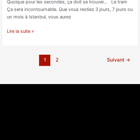
Quoique pour les secondes, ça doit se trouver… Le tram
Ça sera incontournable. Que vous restiez 3 jours, 7 jours ou
un mois à Istanbul, vous aurez
Les
Lire la suite »
transports
à
Istanbul…
1
2
Suivant
→