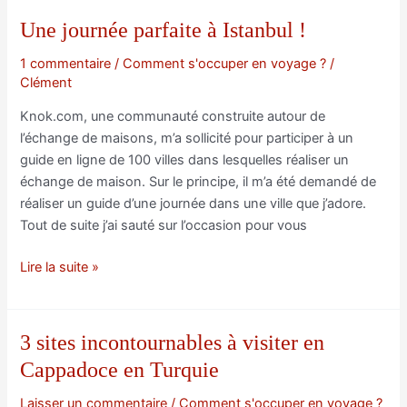
Une journée parfaite à Istanbul !
1 commentaire
/
Comment s'occuper en voyage ?
/
Clément
Knok.com, une communauté construite autour de
l’échange de maisons, m’a sollicité pour participer à un
guide en ligne de 100 villes dans lesquelles réaliser un
échange de maison. Sur le principe, il m’a été demandé de
réaliser un guide d’une journée dans une ville que j’adore.
Tout de suite j’ai sauté sur l’occasion pour vous
Une
Lire la suite »
journée
parfaite
à
3 sites incontournables à visiter en
Istanbul
Cappadoce en Turquie
!
Laisser un commentaire
/
Comment s'occuper en voyage ?