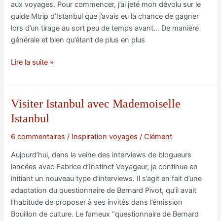
aux voyages. Pour commencer, j’ai jeté mon dévolu sur le
guide Mtrip d’Istanbul que j’avais eu la chance de gagner
lors d’un tirage au sort peu de temps avant… De manière
générale et bien qu’étant de plus en plus
Application
Lire la suite »
iPhone
Voyages
:
Visiter Istanbul avec Mademoiselle
test
Istanbul
du
guide
6 commentaires
/
Inspiration voyages
/
Clément
Mtrip
Aujourd’hui, dans la veine des interviews de blogueurs
Istanbul
lancées avec Fabrice d’Instinct Voyageur, je continue en
initiant un nouveau type d’interviews. Il s’agit en fait d’une
adaptation du questionnaire de Bernard Pivot, qu’il avait
l’habitude de proposer à ses invités dans l’émission
Bouillon de culture. Le fameux “questionnaire de Bernard