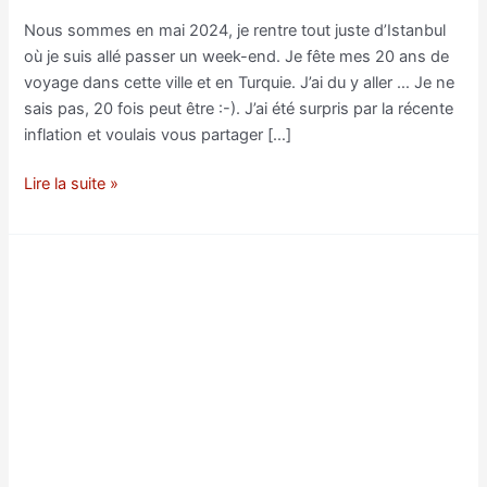
Nous sommes en mai 2024, je rentre tout juste d’Istanbul
où je suis allé passer un week-end. Je fête mes 20 ans de
voyage dans cette ville et en Turquie. J’ai du y aller … Je ne
sais pas, 20 fois peut être :-). J’ai été surpris par la récente
inflation et voulais vous partager […]
Quel
Lire la suite »
argent
utiliser
à
Istanbul
?