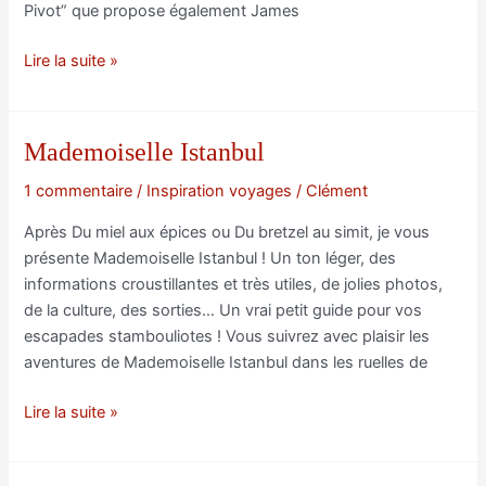
Pivot” que propose également James
Visiter
Lire la suite »
Istanbul
avec
Mademoiselle
Mademoiselle Istanbul
Istanbul
1 commentaire
/
Inspiration voyages
/
Clément
Après Du miel aux épices ou Du bretzel au simit, je vous
présente Mademoiselle Istanbul ! Un ton léger, des
informations croustillantes et très utiles, de jolies photos,
de la culture, des sorties… Un vrai petit guide pour vos
escapades stambouliotes ! Vous suivrez avec plaisir les
aventures de Mademoiselle Istanbul dans les ruelles de
Mademoiselle
Lire la suite »
Istanbul