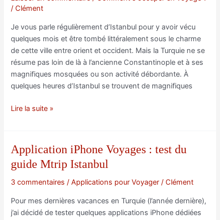
/
Clément
Je vous parle régulièrement d’Istanbul pour y avoir vécu
quelques mois et être tombé littéralement sous le charme
de cette ville entre orient et occident. Mais la Turquie ne se
résume pas loin de là à l’ancienne Constantinople et à ses
magnifiques mosquées ou son activité débordante. À
quelques heures d’Istanbul se trouvent de magnifiques
3
Lire la suite »
sites
incontournables
à
Application iPhone Voyages : test du
visiter
guide Mtrip Istanbul
en
Cappadoce
3 commentaires
/
Applications pour Voyager
/
Clément
en
Pour mes dernières vacances en Turquie (l’année dernière),
Turquie
j’ai décidé de tester quelques applications iPhone dédiées