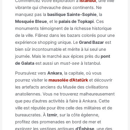
Commencez votre exploration à
Istanbul
, une ville
vibrante qui chevauche deux continents. Ne
manquez pas la
basilique Sainte-Sophie
, la
Mosquée Bleue
, et le
palais de Topkapi
. Ces
monuments témoignent de la richesse historique
de la ville. Flânez dans les bazars colorés pour une
expérience shopping unique. Le
Grand Bazar
est
bien sûr incontournable et mérite à lui seul une
journée. Mais le marché aux épices près du
pont
de Galata
est aussi un
must-see
à Istanbul.
Poursuivez vers
Ankara
, la capitale, où vous
pourrez visiter le
mausolée d’Atatürk
et découvrir
les artefacts anciens du Musée des civilisations
anatoliennes. Vous ne trouverez malheureusement
que peu d’autres activités à faire à Ankara. Cette
ville est réputée pour être celle des militaires et de
bureaucrates. À
Izmir
, sur la côte égéenne,
profitez des promenades en bord de mer et
explorez les vestiges antiques
d’Éphèse
, une des