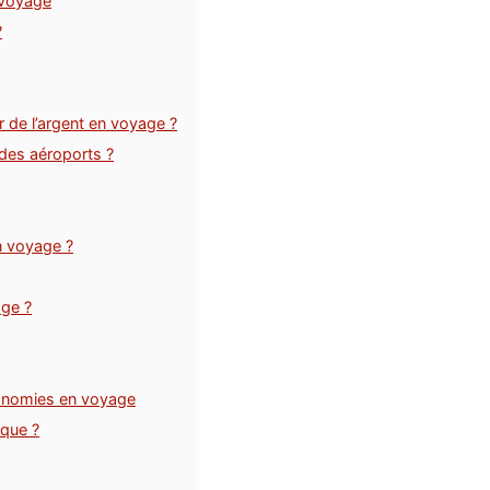
 voyage
?
de l’argent en voyage ?
des aéroports ?
n voyage ?
ge ?
conomies en voyage
nque ?