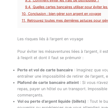
9.3.
Comment éviter les frais de distributeur ?
9.4.
Quelles cartes bancaires utiliser pour éviter les
10.
Conclusion : bien gérer son argent en voyage
11.
Retrouvez toutes mes dernières astuces pour gér
Les risques liés à l’argent en voyage
Pour éviter les mésaventures liées à l’argent, il e
à l’esprit et dont il faut se prémunir :
Perte et vol de carte bancaire
: Imaginez que vou
entraîner une impossibilité de retirer de l’argent
Plafond de carte bancaire atteint
: Si vous n’avez
repas, payer un hôtel ou un transport. Impossible 
commerçants.
Vol ou perte d’argent liquide (billets)
: Tout le b
souvenirs ou expériences que vous attendiez avec 