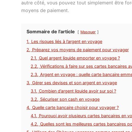
autre côté, vous pouvez tout simplement être forc
moyens de paiement.
Sommaire de l'article
Masquer
1.
Les risques liés à l’argent en voyage
2.
Préparez vos moyens de paiement pour voyager
2.1.
Quel argent liquide emporter en voyage ?
2.2.
Vérifications à faire sur ses cartes bancaires 
2.3.
Argent en voyage : quelle carte bancaire emm
3.
Gérer ses devises et son argent en voyage
3.1.
Combien d’argent liquide avoir sur soi ?
3.2.
Sécuriser son cash en voyage
4.
Quelle carte bancaire choisir pour voyager ?
4.1.
Pourquoi avoir plusieurs cartes bancaires en v
4.2.
Quelles sont les meilleures cartes bancaires p