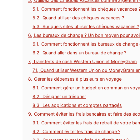
5.
Utilisez des Chèques vacances comme argent en
5.1.
Comment fonctionnent les chèques vacances 
5.2.
Quand utiliser des chèques vacances ?
5.3.
Sur quels sites utiliser les chèques vacances ?
6.
Les bureaux de change ? Un bon moyen pour avoir 
6.1.
Comment fonctionnent les bureaux de change 
6.2.
Quand aller dans un bureau de change ?
7.
Transferts de cash Western Union et MoneyGram
7.1.
Quand utiliser Western Union ou MoneyGram e
8.
Gérer les dépenses à plusieurs en voyage
8.1.
Comment gérer un budget en commun en voya
8.2.
Désigner un trésorier
8.3.
Les applications et comptes partagés
9.
Comment éviter les frais bancaires et faire des é
9.1.
Comment éviter les frais de retrait de votre ba
9.2.
Comment éviter les frais de change ?