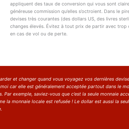
appliquent des taux de conversion qui vous sont clair
généreuse commission qu’elles s’octroient. Dans le pi
devises très courantes (des dollars US, des livres ster
changes élevés. Évitez à tout prix de partir avec trop 
en cas de vol ou de perte.
garder et changer quand vous voyagez vos dernières devises 
 moi car elle est généralement acceptée partout dans le mon
es. Par exemple, saviez-vous que c’est la seule monnaie acc
e la monnaie locale est refusée !
Le dollar est aussi la se
.