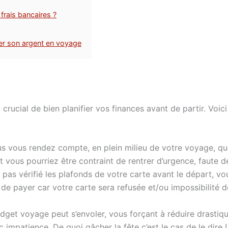
 frais bancaires ?
er son argent en voyage
st crucial de bien planifier vos finances avant de partir. V
s vous rendez compte, en plein milieu de votre voyage, que
, et vous pourriez être contraint de rentrer d’urgence, faut
 pas vérifié les plafonds de votre carte avant le départ, vo
de payer car votre carte sera refusée et/ou impossibilité de
udget voyage peut s’envoler, vous forçant à réduire drasti
impatience. De quoi gâcher la fête c’est le cas de le dire !