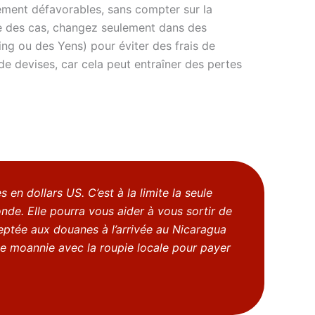
ement défavorables, sans compter sur la
re des cas, changez seulement dans des
ling ou des Yens) pour éviter des frais de
de devises, car cela peut entraîner des pertes
en dollars US. C’est à la limite la seule
de. Elle pourra vous aider à vous sortir de
eptée aux douanes à l’arrivée au Nicaragua
ule moannie avec la roupie locale pour payer