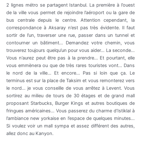
2 lignes métro se partagent
Istanbul
. La première à l’ouest
de la ville vous permet de rejoindre l’aéroport ou la gare de
bus centrale depuis le centre. Attention cependant, la
correspondance à
Aksaray
n’est pas très évidente. Il faut
sortir de l’un, traverser une rue, passer dans un tunnel et
contourner un bâtiment… Demandez votre chemin, vous
trouverez toujours
quelqu
’un pour vous aider… La seconde…
Vous n’aurez peut être pas à la prendre… Et pourtant, elle
vous emmènera ou que de très rares touristes vont… Dans
le nord de la ville… Et encore… Pas si loin que ça. Le
terminus est sur la place de
Taksim
et vous remonterez vers
le nord… je vous conseille de vous arrêtez à
Levent
. Vous
sortirez au milieu de tours de 30 étages et de grand
mall
proposant
Starbucks
,
Burger
Kings
et autres boutiques de
fringues américaines… Vous passerez du charme d’
Istiklal
à
l’ambiance
new
yorkaise
en l’espace de quelques minutes…
Si voulez voir un
mall
sympa et assez différent des autres,
allez donc au
Kanyon
.