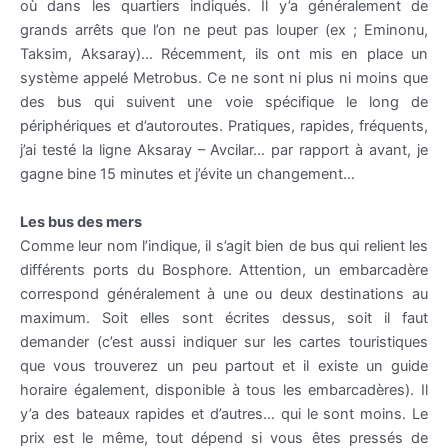
où dans les quartiers indiqués. Il y’a généralement de
grands arrêts que l’on ne peut pas louper (ex ;
Eminonu
,
Taksim
,
Aksaray
)… Récemment, ils ont mis en place un
système appelé
Metrobus
. Ce ne sont ni plus ni moins que
des bus qui suivent une voie spécifique le long de
périphériques et d’autoroutes. Pratiques, rapides, fréquents,
j’ai testé la ligne
Aksaray
–
Avcilar
… par rapport à avant, je
gagne bine 15 minutes et j’évite un changement…
Les bus des mers
Comme leur nom l’indique, il s’agit bien de bus qui relient les
différents ports du
Bosphore
. Attention, un embarcadère
correspond généralement à une ou deux destinations au
maximum. Soit elles sont écrites dessus, soit il faut
demander (c’est aussi indiquer sur les cartes
touristiques
que vous trouverez un peu partout et il existe un guide
horaire également, disponible à tous les embarcadères). Il
y’a des bateaux rapides et d’autres… qui le sont moins. Le
prix est le même, tout dépend si vous êtes pressés de