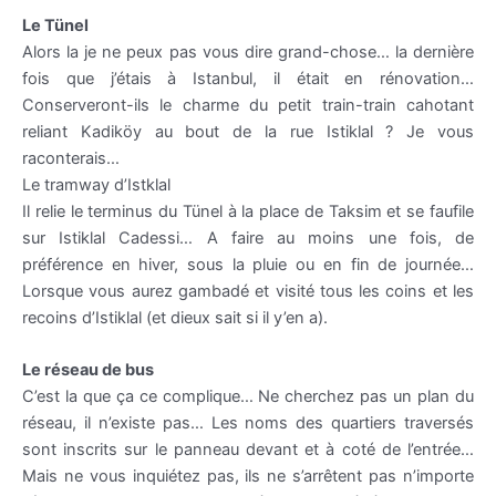
Le
Tünel
Alors la je ne peux pas vous dire grand-chose… la dernière
fois que j’étais à
Istanbul
, il était en rénovation…
Conserveront-ils
le charme du petit train-train cahotant
reliant
Kadiköy
au bout de la rue
Istiklal
? Je vous
raconterais…
Le tramway d’
Istklal
Il relie le terminus du
Tünel
à la place de
Taksim
et se faufile
sur
Istiklal
Cadessi
… A faire au moins une fois, de
préférence en hiver, sous la pluie ou en fin de journée…
Lorsque vous aurez gambadé et visité tous les coins et les
recoins d’
Istiklal
(et dieux sait si il y’en a).
Le réseau de bus
C’est la que ça ce complique… Ne cherchez pas un plan du
réseau, il n’existe pas… Les noms des quartiers traversés
sont inscrits sur le panneau devant et à coté de l’entrée…
Mais ne vous inquiétez pas, ils ne s’arrêtent pas n’importe