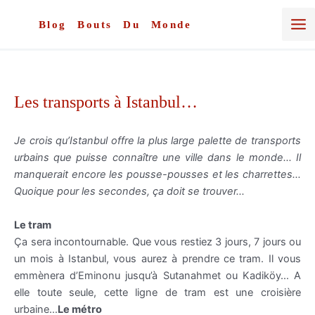
Aller
au
Blog Bouts Du Monde
contenu
Les transports à Istanbul…
J
e crois
qu
’
Istanbul
offre la plus large palette de transports
urbains que puisse connaître une ville dans le monde… Il
manquerait encore les
pousse-pousses
et les charrettes…
Quoique pour les secondes, ça doit se trouver…
Le tram
Ça
sera incontournable. Que vous restiez 3 jours, 7 jours ou
un mois à
Istanbul
, vous aurez à prendre ce tram. Il vous
emmènera d’
Eminonu
jusqu’à
Sutanahmet
ou
Kadiköy
… A
elle toute seule, cette ligne de tram est une croisière
urbaine…
Le métro