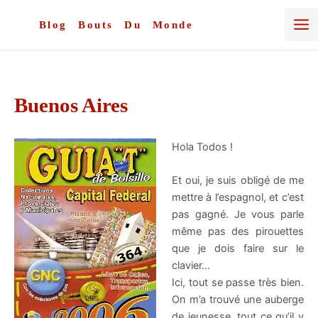
Aller
au
Blog Bouts Du Monde
contenu
Buenos Aires
Hola Todos !
Et oui, je suis obligé de me
mettre à l’espagnol, et c’est
pas gagné. Je vous parle
même pas des pirouettes
que je dois faire sur le
clavier…
Ici, tout se passe très bien.
On m’a trouvé une auberge
de jeunesse, tout ce qu’il y