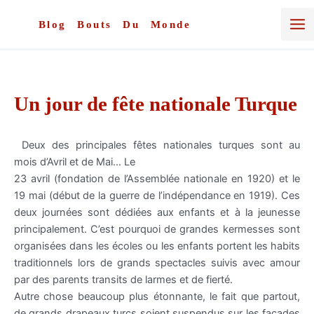
Aller
au
Blog Bouts Du Monde
contenu
Un jour de fête nationale Turque
Deux des principales
fêtes
nationales turques sont au
mois
d’Avril
et de Mai… Le
23 avril (fondation de l’Assemblée nationale en 1920) et le
19 mai (début de la guerre de l’indépendance en 1919). Ces
deux
journées
sont
dédiées
aux enfants et à la jeunesse
principalement. C’est pourquoi de grandes kermesses sont
organisées
dans les
écoles
ou les enfants portent les habits
traditionnels lors de grands spectacles suivis avec amour
par des parents transits de larmes et de
fierté
.
Autre chose beaucoup plus
étonnante
, le fait que partout,
de grands drapeaux turcs soient suspendus sur les
façades