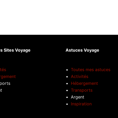
rs Sites Voyage
Astuces Voyage
ités
Toutes mes astuces
rgement
Activités
ports
Hébergement
t
Transports
Argent
Inspiration