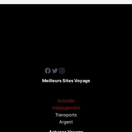
du
désert
Facebook
Twitter
Instagram
Meilleurs Sites Voyage
Activités
Hébergement
Transports
Argent
Astuces Voyage