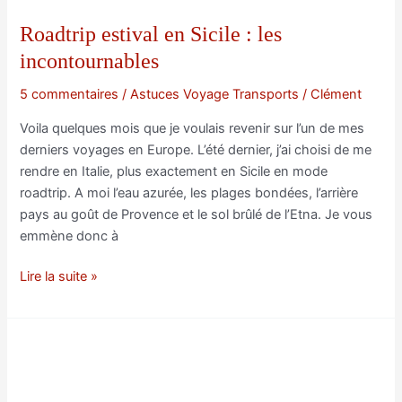
Roadtrip estival en Sicile : les
incontournables
5 commentaires
/
Astuces Voyage Transports
/
Clément
Voila quelques mois que je voulais revenir sur l’un de mes
derniers voyages en Europe. L’été dernier, j’ai choisi de me
rendre en Italie, plus exactement en Sicile en mode
roadtrip. A moi l’eau azurée, les plages bondées, l’arrière
pays au goût de Provence et le sol brûlé de l’Etna. Je vous
emmène donc à
Roadtrip
Lire la suite »
estival
en
Sicile
:
les