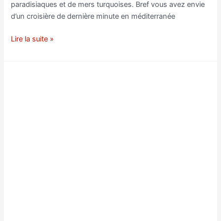
paradisiaques et de mers turquoises. Bref vous avez envie
d’un croisière de dernière minute en méditerranée
Trouvez
Lire la suite »
les
meilleurs
plans
pour
partir
en
croisière
en
Méditerranée
à
petit
prix