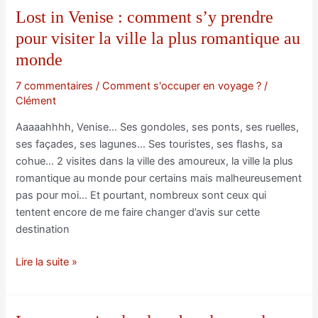
à
Lost in Venise : comment s’y prendre
la
pour visiter la ville la plus romantique au
découverte
monde
des
vallées
7 commentaires
/
Comment s'occuper en voyage ?
/
de
Clément
l’Ossola
Aaaaahhhh, Venise… Ses gondoles, ses ponts, ses ruelles,
au
ses façades, ses lagunes… Ses touristes, ses flashs, sa
coeur
cohue… 2 visites dans la ville des amoureux, la ville la plus
du
romantique au monde pour certains mais malheureusement
Piémont
pas pour moi… Et pourtant, nombreux sont ceux qui
Italien
tentent encore de me faire changer d’avis sur cette
destination
Lost
Lire la suite »
in
Venise
: