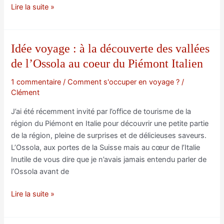
L’Ossola
Lire la suite »
:
un
patrimoine
Idée voyage : à la découverte des vallées
bien
de l’Ossola au coeur du Piémont Italien
gardé
en
1 commentaire
/
Comment s'occuper en voyage ?
/
vallée
Clément
piémontaise
J’ai été récemment invité par l’office de tourisme de la
région du Piémont en Italie pour découvrir une petite partie
de la région, pleine de surprises et de délicieuses saveurs.
L’Ossola, aux portes de la Suisse mais au cœur de l’Italie
Inutile de vous dire que je n’avais jamais entendu parler de
l’Ossola avant de
Idée
Lire la suite »
voyage
: