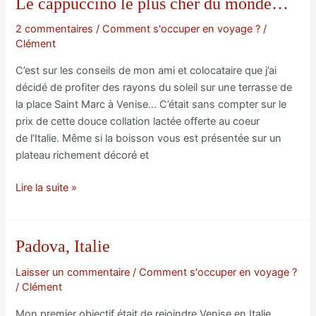
Le cappuccino le plus cher du monde…
comment
s’y
2 commentaires
/
Comment s'occuper en voyage ?
/
Clément
prendre
pour
C’est sur les conseils de mon ami et colocataire que j’ai
visiter
décidé de profiter des rayons du soleil sur une terrasse de
la
la place Saint Marc à Venise… C’était sans compter sur le
ville
prix de cette douce collation lactée offerte au coeur
la
de l’Italie. Même si la boisson vous est présentée sur un
plus
plateau richement décoré et
romantique
au
Le
Lire la suite »
monde
cappuccino
le
plus
Padova, Italie
cher
du
Laisser un commentaire
/
Comment s'occuper en voyage ?
/
Clément
monde…
Mon premier objectif était de rejoindre Venise en Italie…