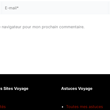
E-
S
mail*
e navigateur pour mon prochain commentaire.
rs Sites Voyage
Astuces Voyage
ités
Toutes mes astuces