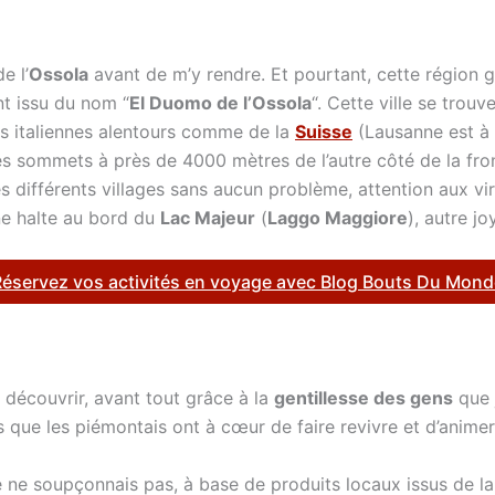
e l’
Ossola
avant de m’y rendre. Et pourtant, cette région 
ent issu du nom “
El Duomo de l’Ossola
“. Cette ville se tro
les italiennes alentours comme de la
Suisse
(Lausanne est à e
les sommets à près de 4000 mètres de l’autre côté de la fron
 différents villages sans aucun problème, attention aux vir
une halte au bord du
Lac Majeur
(
Laggo Maggiore
), autre j
Réservez vos activités en voyage avec Blog Bouts Du Mond
u découvrir, avant tout grâce à la
gentillesse des gens
que j
 que les piémontais ont à cœur de faire revivre et d’animer 
 ne soupçonnais pas, à base de produits locaux issus de l