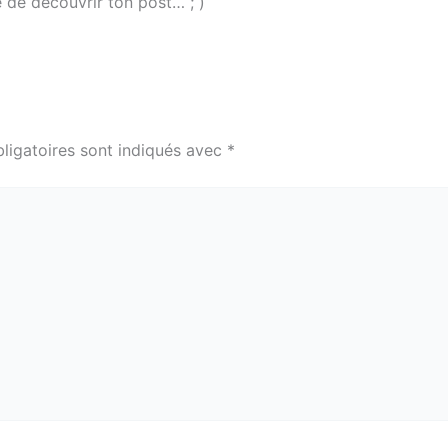
e de découvrir ton post… ; )
ligatoires sont indiqués avec
*